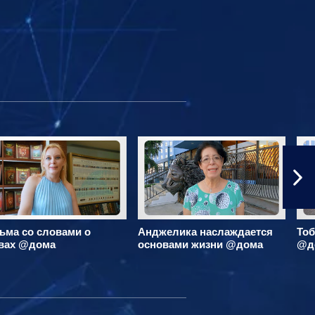
ьма со словами о
Анджелика наслаждается
Тоб
вах @дома
основами жизни @дома
@д