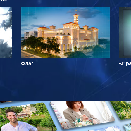
Флаг
«Пра