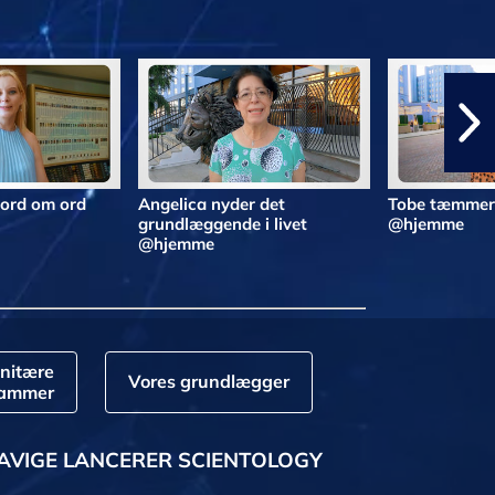
 ord om ord
Angelica nyder det
Tobe tæmmer 
grundlæggende i livet
@hjemme
@hjemme
nitære
Vores grundlægger
rammer
AVIGE LANCERER SCIENTOLOGY