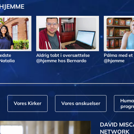
@HJEMME
bedste
Aldrig tabt i oversættelse
Pálma med et
Natalia
@hjemme hos Bernardo
@hjemme
Huma
Vores Kirker
Vores anskuelser
prog
DAVID MISC
NETWORK