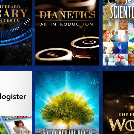
 SERIEN
SE
UDFORSK