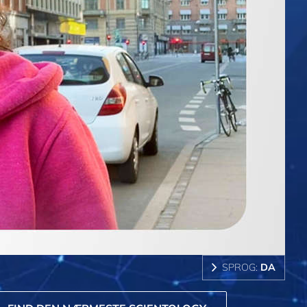
SPROG:
DA