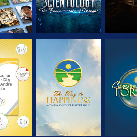
 SERIEN
SE
S