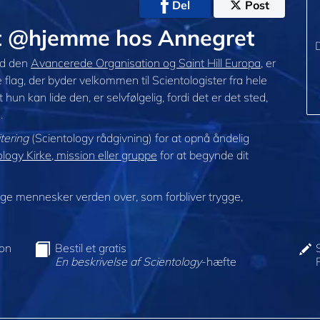
Del
Post
t @hjemme hos Annegret
D
ed den
Avancerede Organisation og Saint Hill Europa
, er
le flag, der byder velkommen til Scientologister fra hele
hun kan lide den, er selvfølgelig, fordi det er det sted,
.
tering
(Scientology rådgivning) for at opnå åndelig
ogy Kirke, mission eller gruppe
for at begynde dit
e mennesker verden over, som forbliver trygge,
ion
Bestil et gratis
En beskrivelse af Scientology
-hæfte