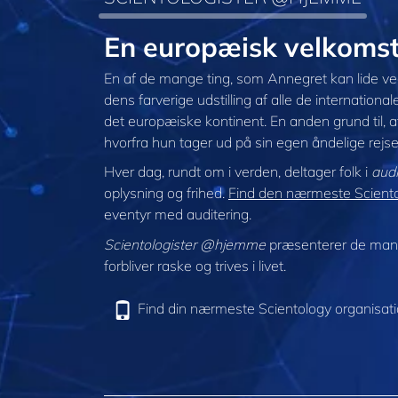
En europæisk velkoms
En af de mange ting, som Annegret kan lide v
dens farverige udstilling af alle de internationa
det europæiske kontinent. En anden grund til, at 
hvorfra hun tager ud på sin egen åndelige rejse
Hver dag, rundt om i verden, deltager folk i
audi
oplysning og frihed.
Find den nærmeste Scientol
eventyr med auditering.
Scientologister @hjemme
præsenterer de mang
forbliver raske og trives i livet.
Find din nærmeste Scientology organisat