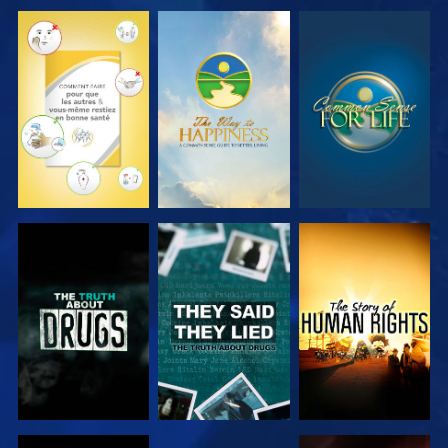
REGARDER
REGARDER
REGARDER
REGARDER
REGARDER
REGARDER