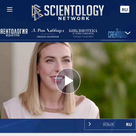
RU
Play
Video
ЯЗЫК:
RU