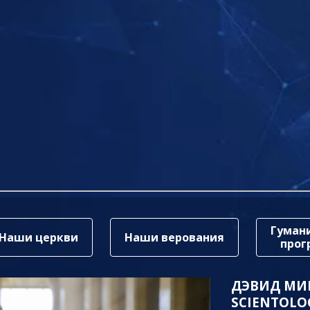
Гуман
Наши церкви
Наши верования
про
ДЭВИД МИ
SCIENTOLO