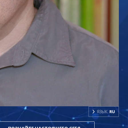
ЯЗЫК:
RU