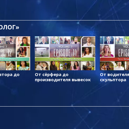
ТОЛОГ»
атора до
От сёрфера до
От водителя
производителя вывесок
скульптора