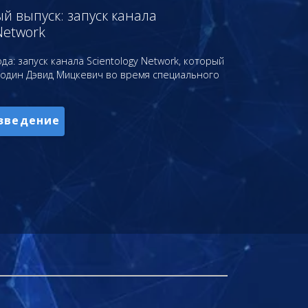
 выпуск: запуск канала
Network
да: запуск канала Scientology Network, который
подин Дэвид Мицкевич во время специального
зведение