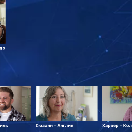
 до
аиль
Сюзанн – Англия
Харвер – Ко