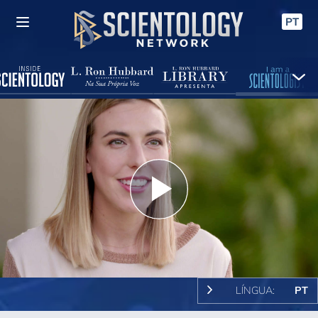
PT
Play
Video
LÍNGUA:
PT