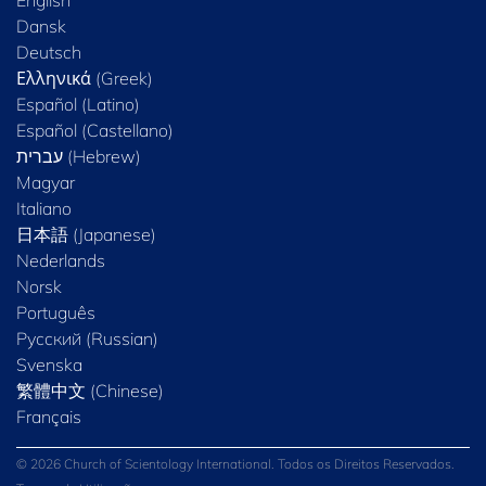
Dansk
Deutsch
Ελληνικά (Greek)
Español (Latino)
Español (Castellano)
Magyar
Italiano
日本語 (Japanese)
Nederlands
Norsk
Português
Русский (Russian)
Svenska
繁體中文 (Chinese)
Français
© 2026 Church of Scientology International. Todos os Direitos Reservados.