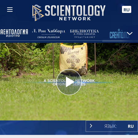
RU
Play
Video
ЯЗЫК:
RU