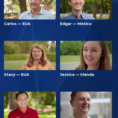
Carlos — EUA
Edgar — México
Stacy — EUA
Jessica — Irlanda