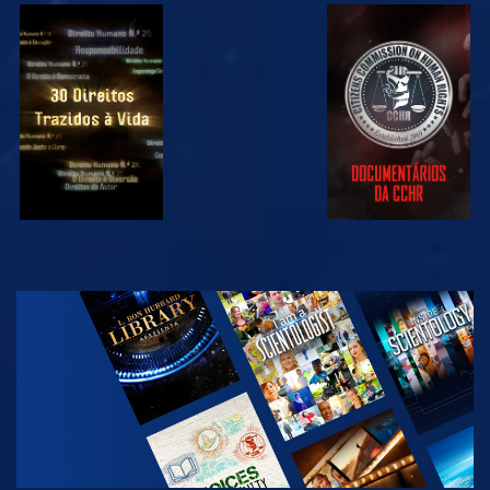
VER
VER
VER
VER
EXPLORAR A
SÉRIE