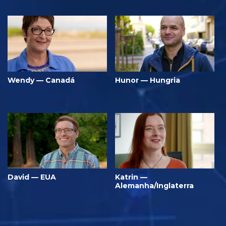
Wendy — Canadá
Hunor — Hungria
David — EUA
Katrin —
Alemanha/Inglaterra