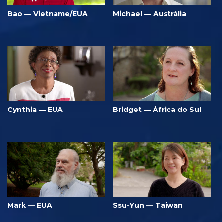
Bao — Vietname/EUA
Michael — Austrália
Cynthia — EUA
Bridget — África do Sul
Mark — EUA
Ssu‑Yun — Taiwan