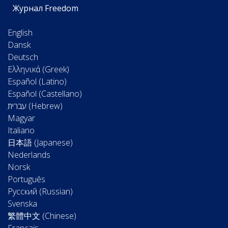
Журнал Freedom
English
Dansk
Deutsch
Ελληνικά (Greek)
Español (Latino)
Español (Castellano)
Magyar
Italiano
日本語 (Japanese)
Nederlands
Norsk
Português
Русский (Russian)
Svenska
繁體中文 (Chinese)
Français