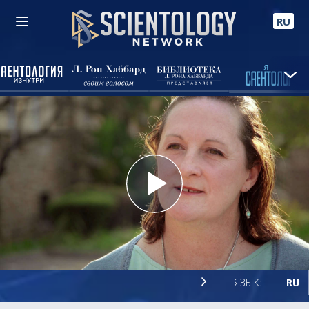
RU
Play
Video
ЯЗЫК:
RU