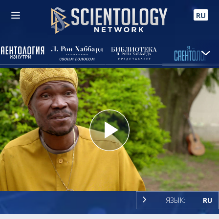
RU
Play
Video
ЯЗЫК:
RU