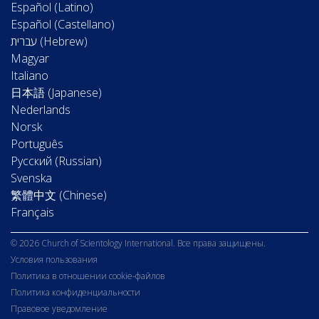
Español (Latino)
Español (Castellano)
Magyar
Italiano
日本語 (Japanese)
Nederlands
Norsk
Português
Русский (Russian)
Svenska
繁體中文 (Chinese)
Français
© 2026 Church of Scientology International. Все права защищены.
Условия пользования
Политика в отношении cookie-файлов
Политика конфиденциальности
Правовое уведомление