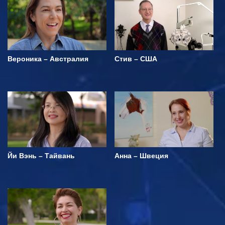
Вероника – Австралия
Стив – США
Йи Вэнь – Тайвань
Анна – Швеция