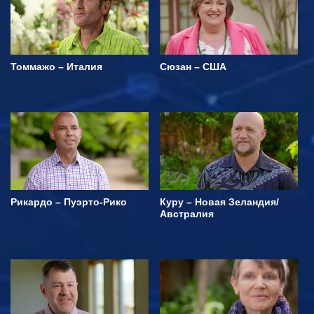
Томмажо – Италия
Сюзан – США
Рикардо – Пуэрто-Рико
Куру – Новая Зеландия/
Австралия