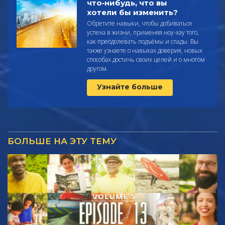
что‑нибудь, что вы
хотели бы изменить?
Обретите навыки, чтобы добиваться
успеха в жизни, применяя ноу-хау того,
как преодолевать подъёмы и спады. Вы
также узнаете о навыках доверия, новых
способах достичь своих целей и о многом
другом.
Узнайте больше
БОЛЬШЕ НА ЭТУ ТЕМУ