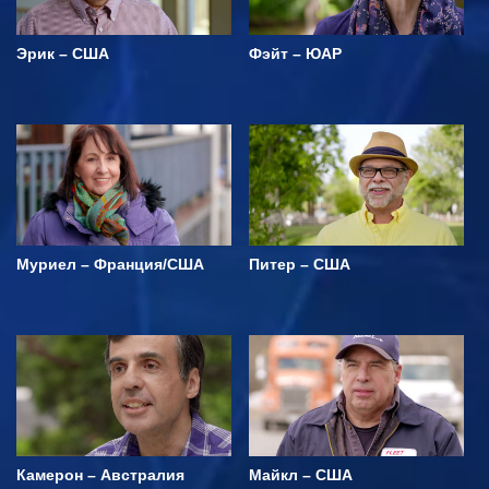
Эрик – США
Фэйт – ЮАР
Муриел – Франция/США
Питер – США
Камерон – Австралия
Майкл – США