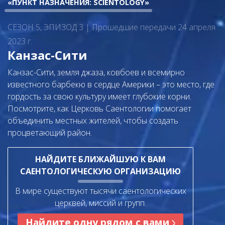
«ПУНКТ НАЗНАЧЕНИЯ: SCIENTOLOGY»
СЕЗОН 5, ЭПИЗОД 3 | Прошедшие передачи 24 апреля
2023 г.
Канзас-Сити
Канзас-Сити, земля джаза, ковбоев и всемирно
известного барбекю в сердце Америки – это место, где
гордость за свою культуру имеет глубокие корни.
Посмотрите, как Церковь Саентологии помогает
объединить местных жителей, чтобы создать
процветающий район.
НАЙДИТЕ БЛИЖАЙШУЮ К ВАМ
САЕНТОЛОГИЧЕСКУЮ ОРГАНИЗАЦИЮ
В мире существуют тысячи саентологических
церквей, миссий и групп.
Найдите одну рядом с вами