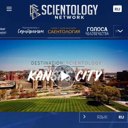
RU
Play
Video
ЯЗЫК:
RU