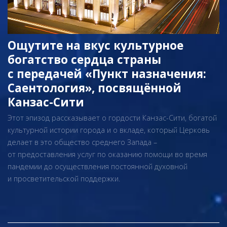
Ощутите на вкус культурное
богатство сердца страны
с передачей «Пункт назначения:
Саентология», посвящённой
Канзас-Сити
Этот эпизод рассказывает о гордости Канзас-Сити, богатой
культурной истории города и о вкладе, который Церковь
делает в это общество среднего Запада –
от предоставления услуг по оказанию помощи во время
пандемии до осуществления постоянной духовной
и просветительской поддержки.