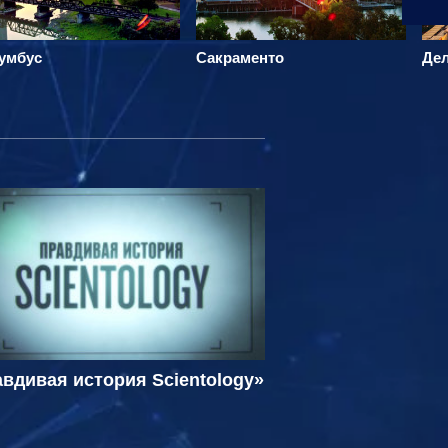
умбус
Сакраменто
Де
вдивая история Scientology»