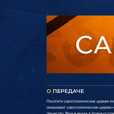
О
ПЕРЕДАЧЕ
Посетите саентологические церкви по
оказывают саентологические церкви н
обществу. Внося вклад в благососто