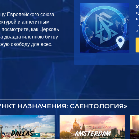
Х
ц
ицу Европейского союза,
с
ктурой и аппетитным
П
 посмотрите, как Церковь
и
ла двадцатилетнюю битву
зную свободу для всех.
УНКТ НАЗНАЧЕНИЯ: САЕНТОЛОГИЯ»