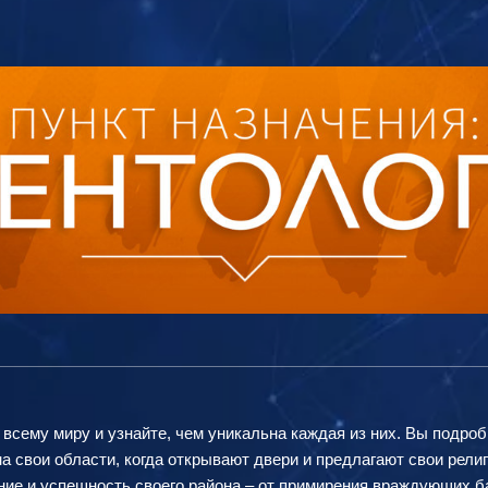
 всему миру и узнайте, чем уникальна каждая из них. Вы подроб
а свои области, когда открывают двери и предлагают свои рели
яние и успешность своего района – от примирения враждующих 