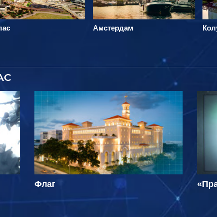
лас
Амстердам
Кол
АС
Флаг
«Пра