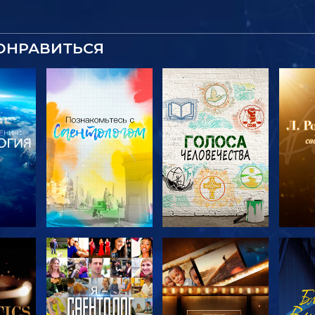
ОНРАВИТЬСЯ
ТЬ
СМОТРЕТЬ
СМОТРЕТЬ
С
ЧИ
ПЕРЕДАЧИ
ПЕРЕДАЧИ
П