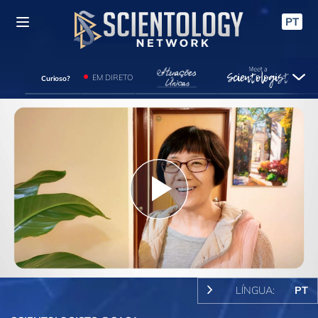
PT
EM DIRETO
Curioso?
Play
Video
LÍNGUA:
PT