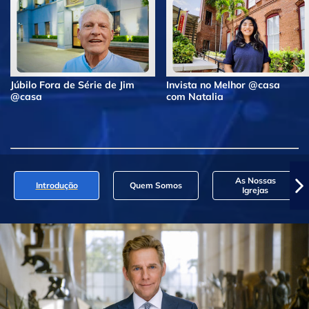
Júbilo Fora de Série de Jim
Invista no Melhor @casa
@casa
com Natalia
As Nossas
Introdução
Quem Somos
Igrejas