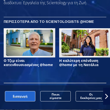
διαδίκτυο: Εργαλεία της Scientology για τη Ζωή
ΠΕΡΙΣΣΟΤΕΡΑ ΑΠΟ ΤΟ SCIENTOLOGISTS @HOME
Ο Τζιμ είναι
Η καλύτερη επένδυση
κατενθουσιασμένος @home
@home με τη Νατάλια
Ποιοι
Οι
Εισαγωγή
είμαστε
Εκκλησίες μας