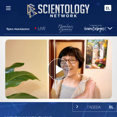
EL
LIVE
Έχεις περιέργεια;
Play
Video
ΓΛΩΣΣΑ:
EL