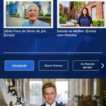
Júbilo Fora de Série de Jim
Invista no Melhor @casa
@casa
com Natalia
As Nossas
Introdução
Quem Somos
Igrejas