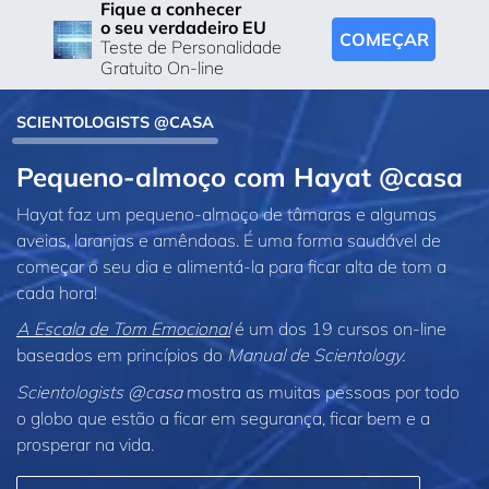
Fique a conhecer
o seu verdadeiro EU
COMEÇAR
Teste de Personalidade
Gratuito On-line
SCIENTOLOGISTS @CASA
Pequeno‑almoço com Hayat @casa
Hayat faz um pequeno‑almoço de tâmaras e algumas
aveias, laranjas e amêndoas. É uma forma saudável de
começar o seu dia e alimentá‑la para ficar alta de tom a
cada hora!
A Escala de Tom Emocional
é um dos 19 cursos on‑line
baseados em princípios do
Manual de Scientology.
Scientologists @casa
mostra as muitas pessoas por todo
o globo que estão a ficar em segurança, ficar bem e a
prosperar na vida.