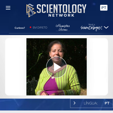
PT
EM DIRETO
Curioso?
Play
Video
LÍNGUA:
PT