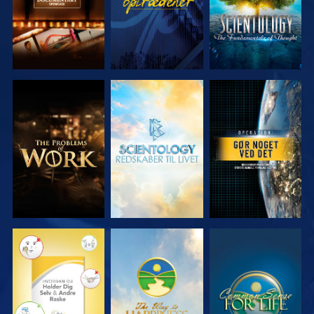
UDFORSK
UDFORSK
SE
SERIEN
SERIEN
SE
SE
SE