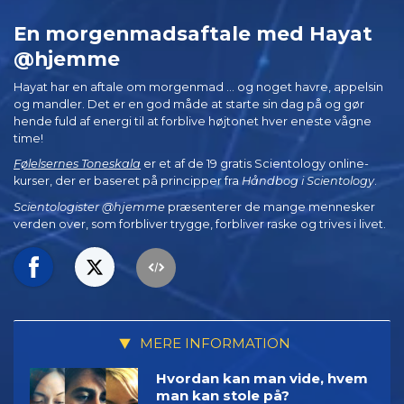
En morgenmads­aftale med Hayat
@hjemme
Hayat har en aftale om morgenmad … og noget havre, appelsin
og mandler. Det er en god måde at starte sin dag på og gør
hende fuld af energi til at forblive højtonet hver eneste vågne
time!
Følelsernes Toneskala
er et af de 19 gratis Scientology online-
kurser, der er baseret på principper fra
Håndbog i Scientology
.
Scientologister @hjemme
præsenterer de mange mennesker
verden over, som forbliver trygge, forbliver raske og trives i livet.
MERE INFORMATION
Hvordan kan man vide, hvem
man kan stole på?