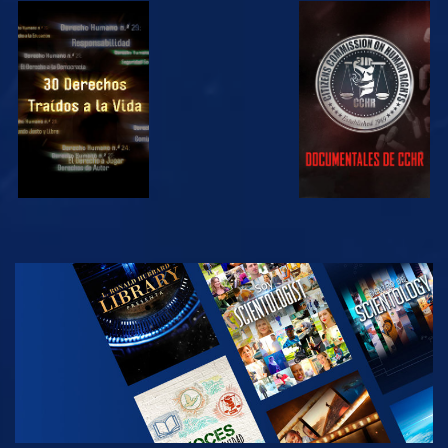
VE
VE
VE
VE
EXPLORA LAS
SERIES