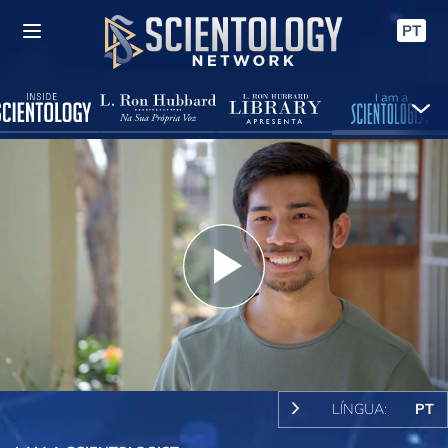
PT
Play
Video
LÍNGUA:
PT