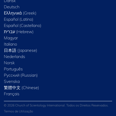
Dansk
Deutsch
Ελληνικά (Greek)
Español (Latino)
Español (Castellano)
Magyar
Italiano
日本語 (Japanese)
Nederlands
Norsk
Português
Русский (Russian)
Svenska
繁體中文 (Chinese)
Français
© 2026 Church of Scientology International. Todos os Direitos Reservados.
Termos de Utilização