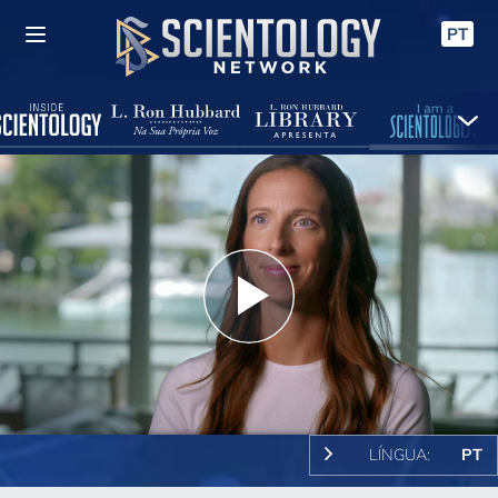
PT
Play
Video
LÍNGUA:
PT