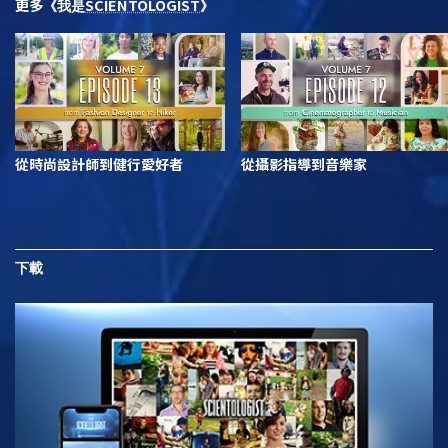
更多
SCIENTOLOGIST
《我是
》
從時尚設計師到健行愛好者
從攝影指導到音樂家
下載