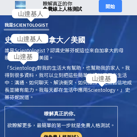
瞭解真正的你
開始
免費線上人格測試
我是
SCIENTOLOGIST
史蒂芬妮，加拿大／美國
誰是
Scientologist
？認識史蒂芬妮這位來自加拿大的母
親，她現在住在美國。
「
Scientology
對我的生活大有幫助，也幫助我的家人。我
得到很多資料，我可以立刻把這些簡單的資料應用在生活
中：溝通、如何聊天、解決衝突、如何讓孩子充滿自信地成
長並擁有能力。我每天都在生活中應用
Scientology
，」史
蒂芬妮說道。
瞭解真正的你。
欲瞭解更多，最簡單的第一步就是免費人格測試。
做免費人格測試