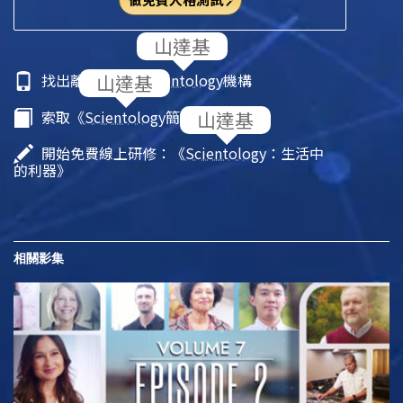
找出離你最近的
Scientology
機構
索取《
Scientology
簡介》小冊子
開始免費線上研修：《
Scientology
：生活中
的利器》
相關影集