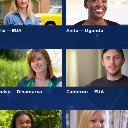
ulie — EUA
Anita — Uganda
ouise — Dinamarca
Cameron — EUA