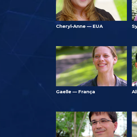
Cheryl‑Anne — EUA
S
Gaelle — França
A