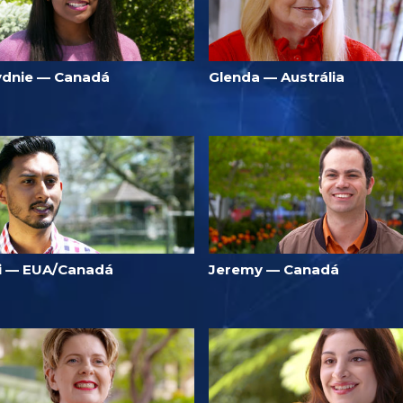
ydnie — Canadá
Glenda — Austrália
li — EUA/Canadá
Jeremy — Canadá