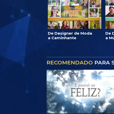
De Designer de Moda
De D
a Caminhante
a M
RECOMENDADO
PARA S