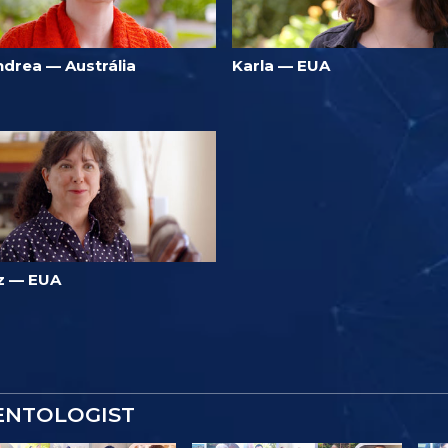
ndrea — Austrália
Karla — EUA
iz — EUA
IENTOLOGIST