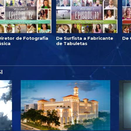
iretor de Fotografia
De Surfista a Fabricante
De 
úsica
de Tabuletas
I