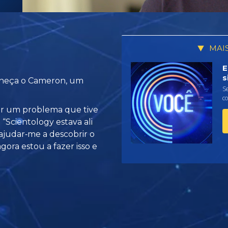
MAI
E
s
nheça o Cameron, um
Se
c
ar um problema que tive
 “Scientology estava ali
 ajudar‑me a descobrir o
gora estou a fazer isso e