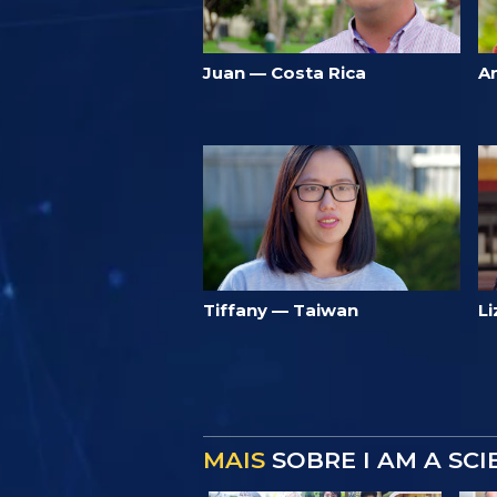
Juan — Costa Rica
A
Tiffany — Taiwan
L
MAIS
SOBRE I AM A SC