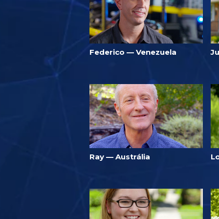
Federico — Venezuela
J
Ray — Austrália
L