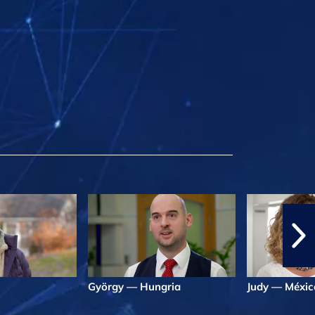
György — Hungria
Judy — Méxic