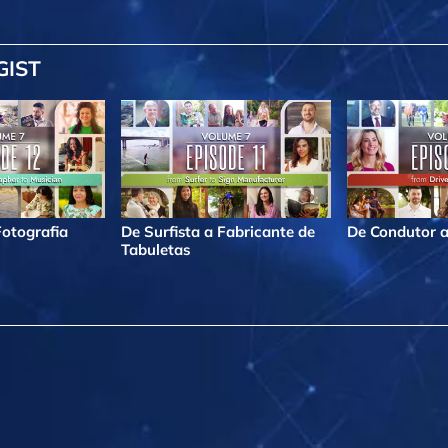
GIST
Fotografia
De Surfista a Fabricante de
De Condutor a
Tabuletas