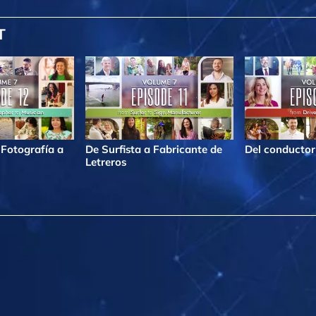
T
 Fotografía a
De Surfista a Fabricante de
Del conductor 
Letreros