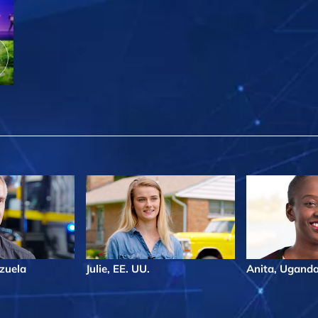
zuela
Julie, EE. UU.
Anita, Ugand