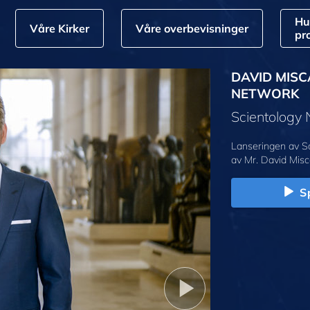
Hu
Våre Kirker
Våre overbevisninger
pr
DAVID MISC
NETWORK
Scientology
Lanseringen av S
av Mr. David Misc
Sp