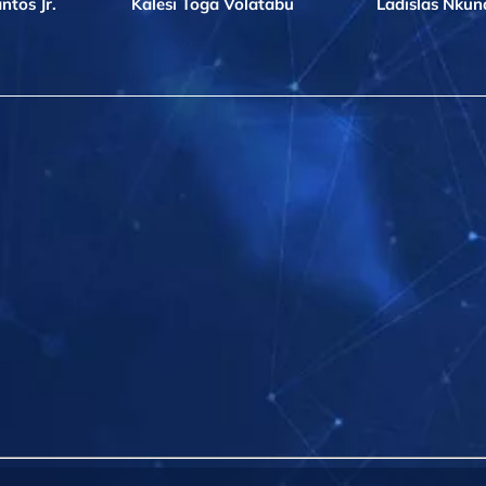
ntos Jr.
Kalesi Toga Volatabu
Ladislas Nku