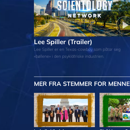
Lee Spiller (Trailer)
Lee Spiller er en Texas-cowboy som påtar seg
«bøllene» i den psykiatriske industrien.
MER
FRA STEMMER FOR MENNE