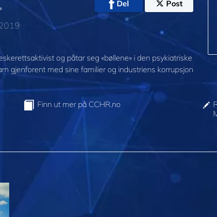
Del
Post
 2019
erettsaktivist og påtar seg «bøllene» i den psykiatriske
arn gjenforent med sine familier og industriens korrupsjon
Finn ut mer på CCHR.no
R
M