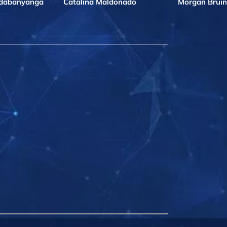
ndabanyanga
Catalina Maldonado
Morgan Bruin