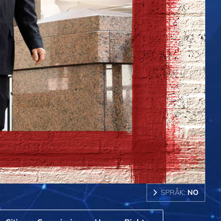
SPRÅK:
NO