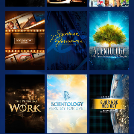
UTFORSK
SE
UTFORSK
SERIEN
SERIEN
UTFORSK
UTFORSK
SE
SERIEN
SERIEN