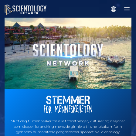
Slutt deg til mennesker fra alle trosretninger, kulturer og nasjoner
som skaper forandring mens de gir hjelp til sine lokalsamfunn
gjennom humanitære programmer sponset av Scientology.