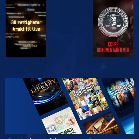
SE
SE
SE
SE
UTFORSK
SERIEN