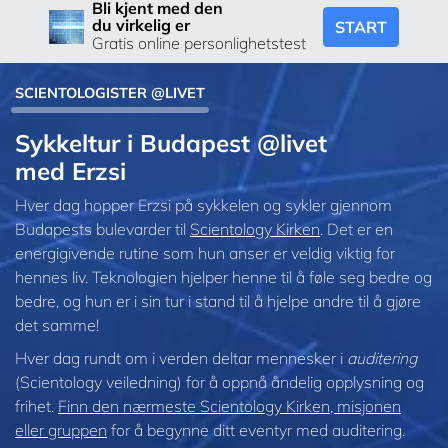
Bli kjent med den
du virkelig er
START
Gratis online personlighetstest
SCIENTOLOGISTER @LIVET
Sykkeltur i Budapest @livet
med Erzsi
Hver dag hopper Erzsi på sykkelen og sykler gjennom
Budapests bulevarder til
Scientology Kirken
. Det er en
energigivende rutine som hun anser er veldig viktig for
hennes liv. Teknologien hjelper henne til å føle seg bedre og
bedre, og hun er i sin tur i stand til å hjelpe andre til å gjøre
det samme!
Hver dag rundt om i verden deltar mennesker i
auditering
(Scientology veiledning) for å oppnå åndelig opplysning og
frihet.
Finn den nærmeste Scientology Kirken, misjonen
eller gruppen
for å begynne ditt eventyr med auditering.