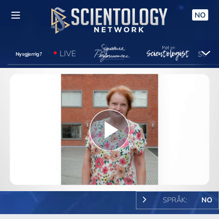
NO
LIVE
Nysgjerrig?
Play
Video
SPRÅK:
NO