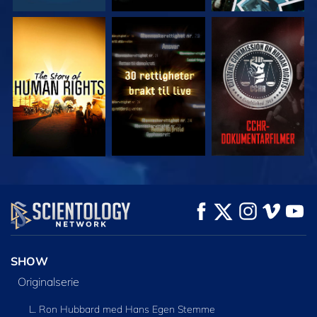
SE
SE
SE
SE
SE
UTFORSK SERIEN
SHOW
Originalserie
L. Ron Hubbard med Hans Egen Stemme