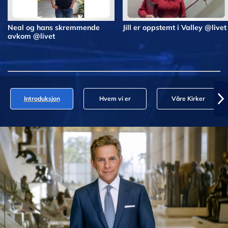
Neal og hans skremmende
Jill er oppstemt i Valley @livet
avkom @livet
Introduksjon
Hvem vi er
Våre Kirker