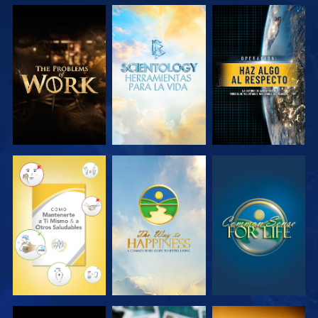
EXPLORA LAS
EXPLORA LAS
VE
SERIES
SERIES
VE
VE
VE