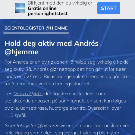
Bli kjent med den du virkelig er
START
Gratis online
personlighetstest
SCIENTOLOGISTER @HJEMME
Hold deg aktiv med Andrés
@hjemme
For Andrés er en av nøklene til å holde seg lykkelig å holde
seg aktiv. Så, Andrés gjør nettopp det; han går ut for turer
langs en av Costa Ricas mange vakre strender, og går inn
for å trene med vekter i treningsstudioet.
Les
Veien til lykke
, den første moralkodeks som
utelukkende er basert på sunn fornuft, en som kan følges
av alle, uansett rase, hudfarge eller tro. Oversatt til over
110 språk.
Scientologister @hjemme
viser de mange mennesker over
hele kloden som holder seg trygge, friske og blomstrer