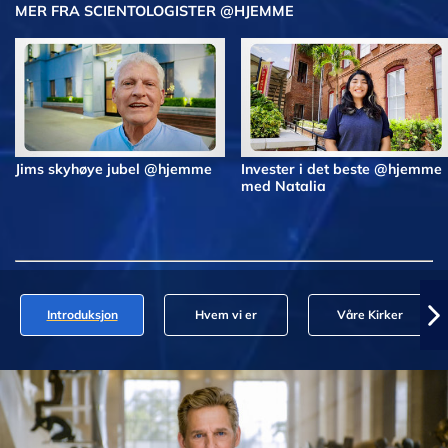
MER FRA SCIENTOLOGISTER @HJEMME
Jims skyhøye jubel @hjemme
Invester i det beste @hjemme
med Natalia
Introduksjon
Hvem vi er
Våre Kirker