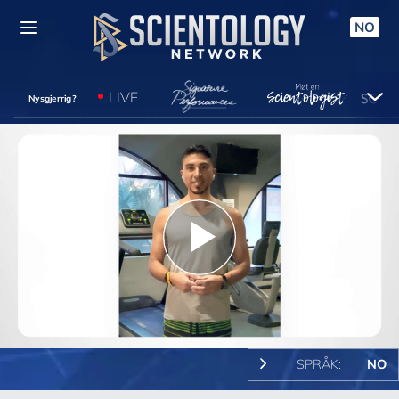
NO
LIVE
Nysgjerrig?
Play
Video
SPRÅK:
NO