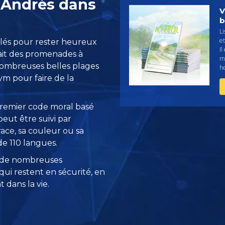
c Andrés dans
V
b
L
et
clés pour rester heureux
Il
fait des promenades à
m
 nombreuses belles plages
h
ym pour faire de la
remier code moral basé
eut être suivi par
race, sa couleur ou sa
 de 110 langues.
 de nombreuses
ui restent en sécurité, en
 dans la vie.