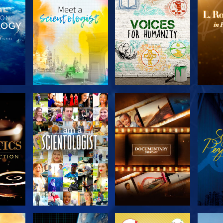
 LES
DÉCOUVRIR LES
DÉCOUVRIR LES
DÉC
S
SÉRIES
SÉRIES