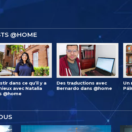
ISTS @HOME
stir dans ce qu’il y a
Des traductions avec
Un 
ieux avec Natalia
Bernardo dans @home
Pá
s @home
OUS