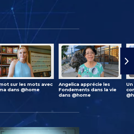
mot sur les mots avec
Angelica apprécie les
Un 
lma dans @home
Fondements dans la vie
co
dans @home
@h