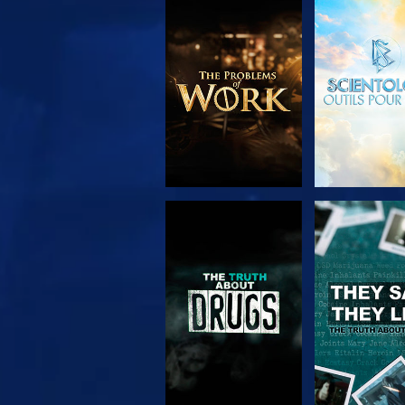
DÉCOUVRIR LES
REGARD
SÉRIES
REGARDER
REGARD