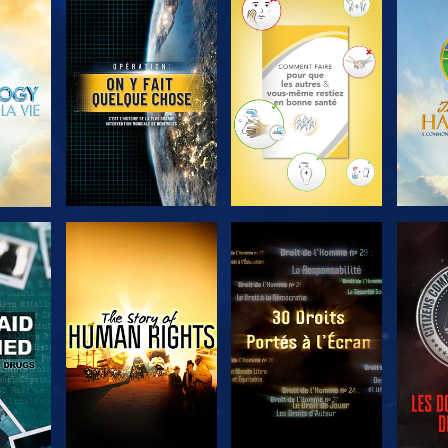
ER
DÉCOUVRIR LES
DÉCOUVRIR LES
DÉC
SÉRIES
SÉRIES
ER
REGARDER
REGARDER
R