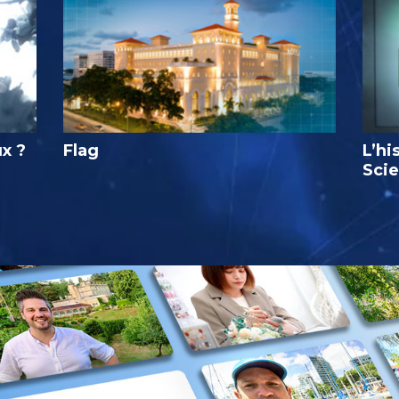
ux ?
Flag
L’hi
Sci