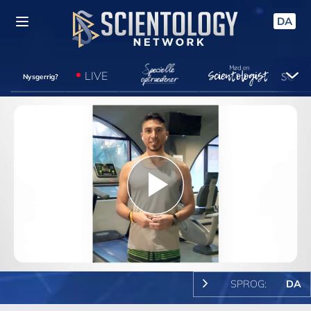
DA
LIVE
Nysgerrig?
Play
Video
SPROG:
DA