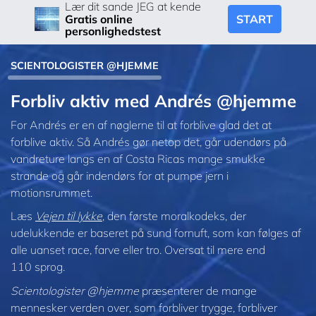
Lær dit sande JEG at kende
START
Gratis online
personlighedstest
SCIENTOLOGISTER @HJEMME
Forbliv aktiv med Andrés @hjemme
For Andrés er en af nøglerne til at forblive glad det at
forblive aktiv. Så Andrés gør netop det, går udendørs på
vandreture langs en af Costa Ricas mange smukke
strande og går indendørs for at pumpe jern i
motionsrummet.
Læs
Vejen til lykke
, den første moralkodeks, der
udelukkende er baseret på sund fornuft, som kan følges af
alle uanset race, farve eller tro. Oversat til mere end
110 sprog.
Scientologister @hjemme
præsenterer de mange
mennesker verden over, som forbliver trygge, forbliver