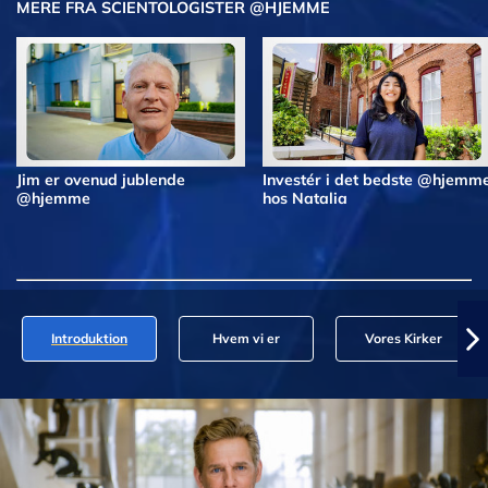
MERE FRA SCIENTOLOGISTER @HJEMME
Jim er ovenud jublende
Investér i det bedste @hjemm
@hjemme
hos Natalia
Introduktion
Hvem vi er
Vores Kirker