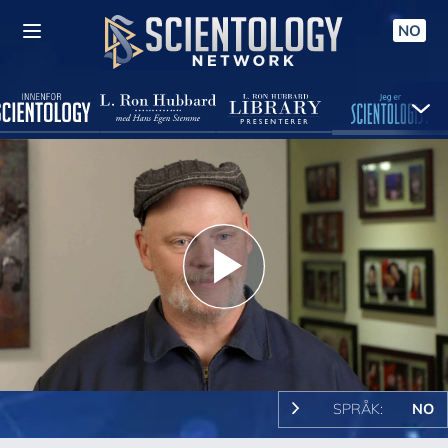
NO
Play
Video
SPRÅK:
NO