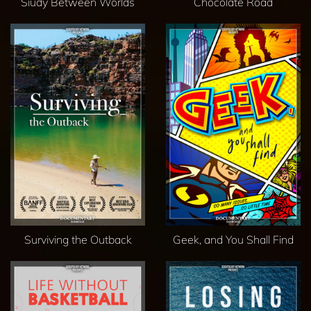
Siudy Between Worlds
Chocolate Road
Surviving the Outback
Geek, and You Shall Find