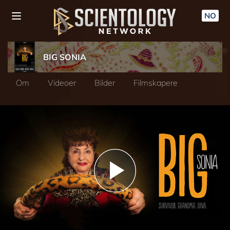
NO
BIG SONIA
Om
Videoer
Bilder
Filmskapere
Play
Video