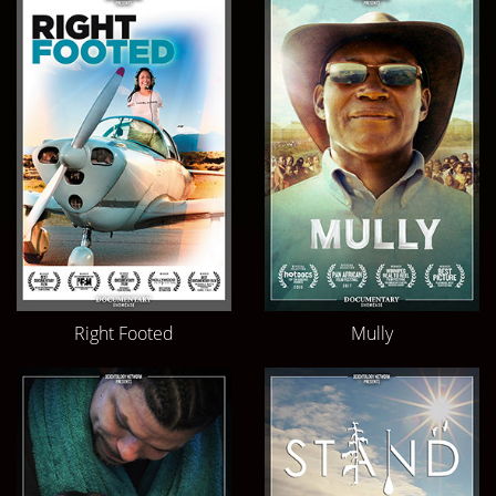
Right Footed
Mully