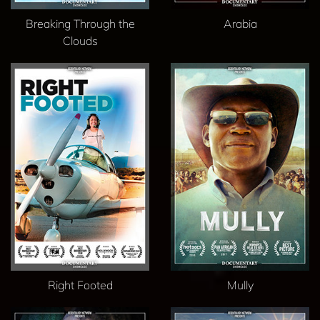
Breaking Through the
Arabia
Clouds
Right Footed
Mully