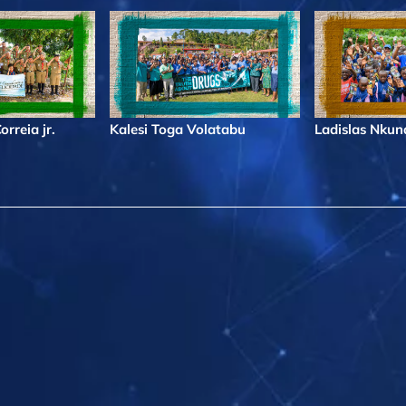
rreia jr.
Kalesi Toga Volatabu
Ladislas Nku