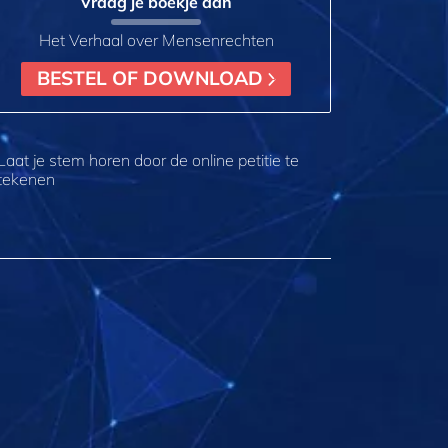
Vraag je boekje aan
Het Verhaal over Mensenrechten
BESTEL OF DOWNLOAD
Laat je stem horen door de online petitie te
tekenen