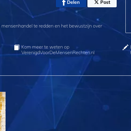
Delen
Post
van mensenhandel te redden en het bewustzijn over
Kom meer te weten op
VerenigdVoorDeMensenRechten.nl