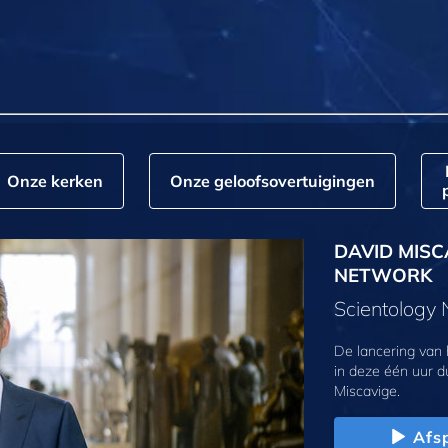
Onze kerken
Onze geloofs­overtuigingen
DAVID MISC
NETWORK
Scientology
De lancering van
in deze één uur d
Miscavige.
Afs