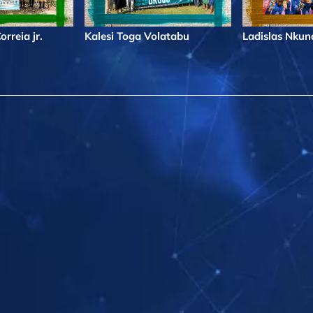
rreia jr.
Kalesi Toga Volatabu
Ladislas Nku