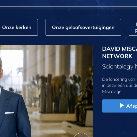
Onze kerken
Onze geloofs­overtuigingen
DAVID MISC
NETWORK
Scientology
De lancering van
in deze één uur d
Miscavige.
Afs