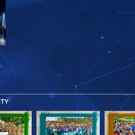
at
ITY