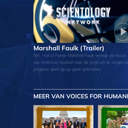
Marshall Faulk (Trailer)
NFL Hall of Famer Marshall Faulk verlegt zijn focus
van American football naar de strijd om te zorgen d
jongeren geen drugs gaan gebruiken.
MEER
VAN VOICES FOR HUMAN