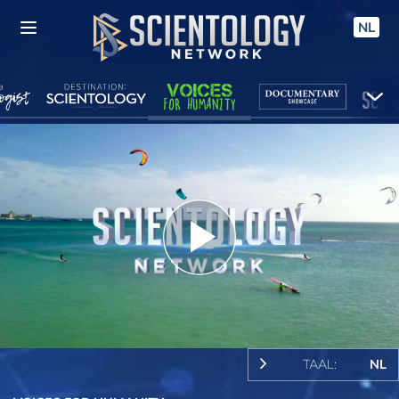
NL
Play
Video
TAAL:
NL