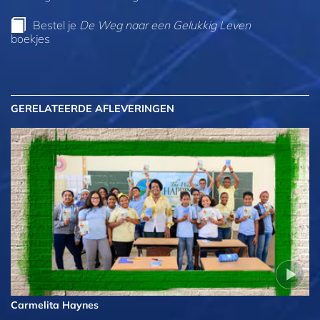
Bestel je
De Weg naar een Gelukkig Leven
boekjes
GERELATEERDE AFLEVERINGEN
Carmelita Haynes