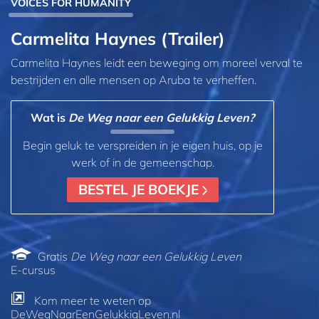
VOICES FOR HUMANITY
Carmelita Haynes (Trailer)
Carmelita Haynes leidt een beweging om moreel verval te
bestrijden en alle mensen op Aruba te verheffen.
Wat is
De Weg naar een Gelukkig Leven?
Begin geluk te verspreiden in je eigen huis, op je
werk of in de gemeenschap.
BESTEL JE BOEKJE
Gratis
De Weg naar een Gelukkig Leven
E‑cursus
Kom meer te weten op
DeWegNaarEenGelukkigLeven.nl