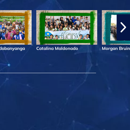
ndabanyanga
Catalina Maldonado
Morgan Bruin