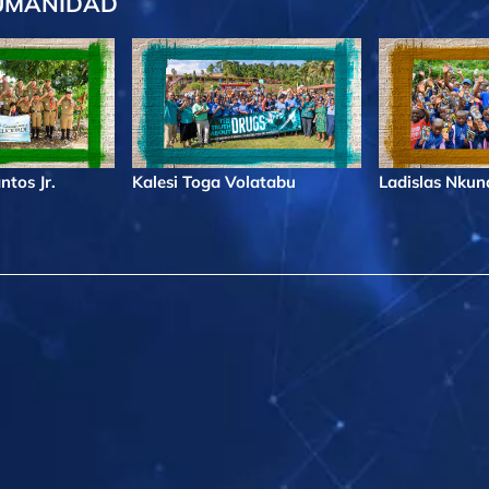
UMANIDAD
ntos Jr.
Kalesi Toga Volatabu
Ladislas Nku