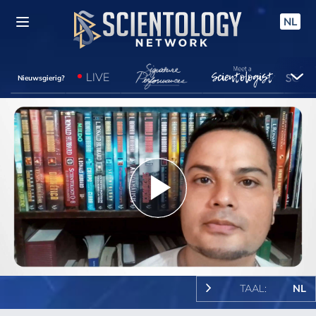
NL
LIVE
Nieuwsgierig?
Play
Video
TAAL:
NL