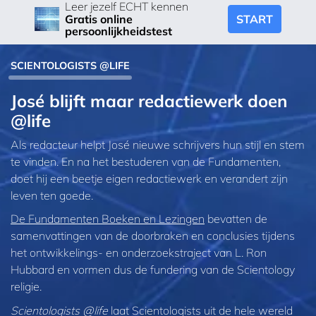
Leer jezelf ECHT kennen
START
Gratis online
persoonlijkheidstest
SCIENTOLOGISTS @LIFE
José blijft maar redactiewerk doen
@life
Als redacteur helpt José nieuwe schrijvers hun stijl en stem
te vinden. En na het bestuderen van de Fundamenten,
doet hij een beetje eigen redactiewerk en verandert zijn
leven ten goede.
De Fundamenten Boeken en Lezingen
bevatten de
samenvattingen van de doorbraken en conclusies tijdens
het ontwikkelings- en onderzoekstraject van L. Ron
Hubbard en vormen dus de fundering van de Scientology
religie.
Scientologists @life
laat Scientologists uit de hele wereld