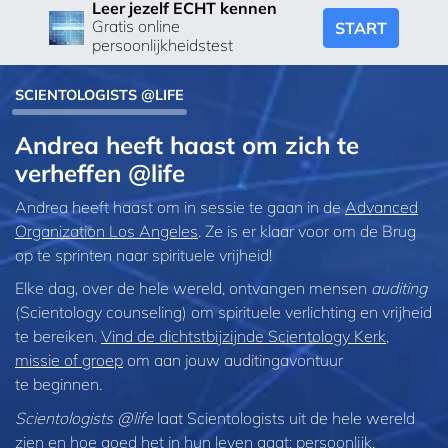
Leer jezelf ECHT kennen
Gratis online
START
persoonlijkheidstest
SCIENTOLOGISTS @LIFE
Andrea heeft haast om zich te
verheffen @life
Andrea heeft haast om in sessie te gaan in de
Advanced
Organization Los Angeles
. Ze is er klaar voor om de Brug
op te sprinten naar spirituele vrijheid!
Elke dag, over de hele wereld, ontvangen mensen
auditing
(Scientology counseling) om spirituele verlichting en vrijheid
te bereiken.
Vind de dichtstbijzijnde Scientology Kerk,
missie of groep
om aan jouw auditingavontuur
te beginnen.
Scientologists @life
laat Scientologists uit de hele wereld
zien en hoe goed het in hun leven gaat:
persoonlijk,