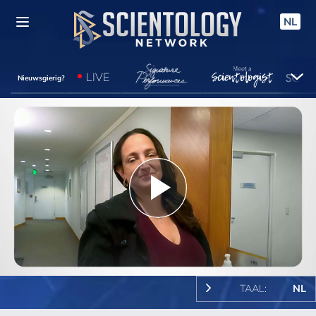
NL
LIVE
Nieuwsgierig?
Play
Video
TAAL:
NL