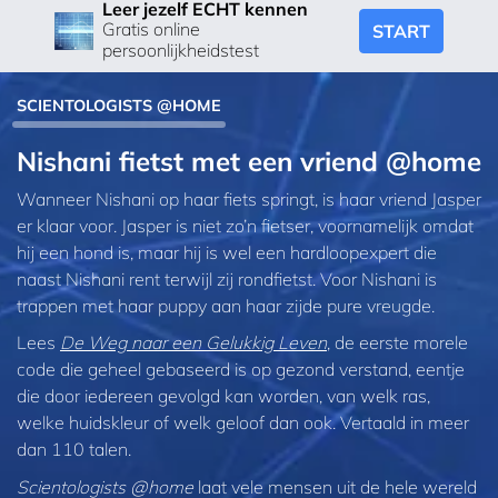
Leer jezelf ECHT kennen
Gratis online
START
persoonlijkheidstest
SCIENTOLOGISTS @HOME
Nishani fietst met een vriend @home
Wanneer Nishani op haar fiets springt, is haar vriend Jasper
er klaar voor. Jasper is niet zo’n fietser, voornamelijk omdat
hij een hond is, maar hij is wel een hardloopexpert die
naast Nishani rent terwijl zij rondfietst. Voor Nishani is
trappen met haar puppy aan haar zijde pure vreugde.
Lees
De Weg naar een Gelukkig Leven
, de eerste morele
code die geheel gebaseerd is op gezond verstand, eentje
die door iedereen gevolgd kan worden, van welk ras,
welke huidskleur of welk geloof dan ook. Vertaald in meer
dan 110 talen.
Scientologists @home
laat vele mensen uit de hele wereld