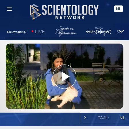
NL
LIVE
Nieuwsgierig?
Play
Video
TAAL:
NL