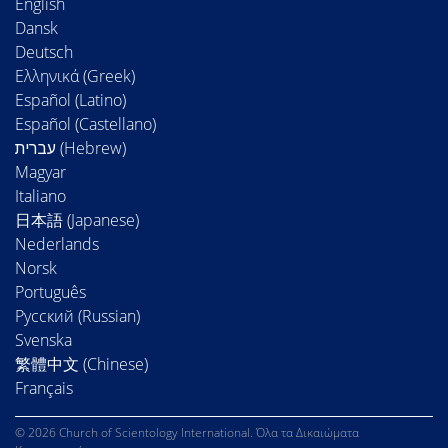
English
Dansk
Deutsch
Ελληνικά (Greek)
Español (Latino)
Español (Castellano)
Magyar
Italiano
日本語 (Japanese)
Nederlands
Norsk
Português
Русский (Russian)
Svenska
繁體中文 (Chinese)
Français
© 2026 Church of Scientology International. Όλα τα Δικαιώματα