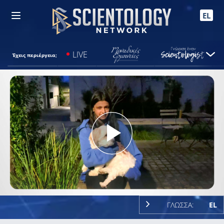
EL
LIVE
Έχεις περιέργεια;
Play
Video
ΓΛΩΣΣΑ:
EL