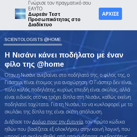
Γνώρισε τον πραγματικό σου
ΕΑΥΤΟ
ΑΡΧΙΣΕ
Δωρεάν Τεστ
Προσωπικότητας στο
Διαδίκτυο
SCIENTOLOGISTS @HOME
Η Νισάνι κάνει ποδήλατο με έναν
φίλο της @home
Όταν η Νισάνι ανεβαίνει στο ποδήλατό της, ο φίλος της, ο
Γιάσπερ, είναι έτοιμος για αναχώρηση. Ο Γιάσπερ δεν είναι
πολύ καλός ποδηλάτης, κυρίως επειδή είναι σκύλος, αλλά
είναι ειδικός στο να τρέχει δίπλα στη Νισάνι, καθώς εκείνη
ποδηλατεί ταχύτατα. Για τη Νισάνι, το να κυκλοφορεί με το
σκυλάκι της δίπλα της είναι σκέτη απόλαυση.
Διάβασε τον
Δρόμο προς την Ευτυχία
, τον πρώτο κώδικα
ηθών που βασίζεται εξ ολοκλήρου στην κοινή λογική, που
μπορεί να ακολουθηθεί από οποιονδήποτε, ανεξαρτήτως