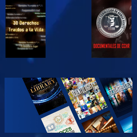
VE
VE
VE
VE
EXPLORA LAS
SERIES