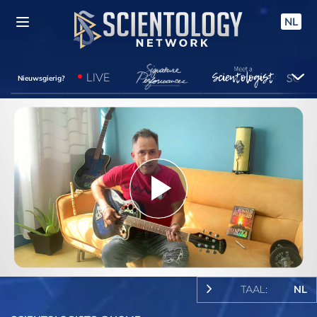
NL
LIVE
Nieuwsgierig?
Play
Video
TAAL:
NL