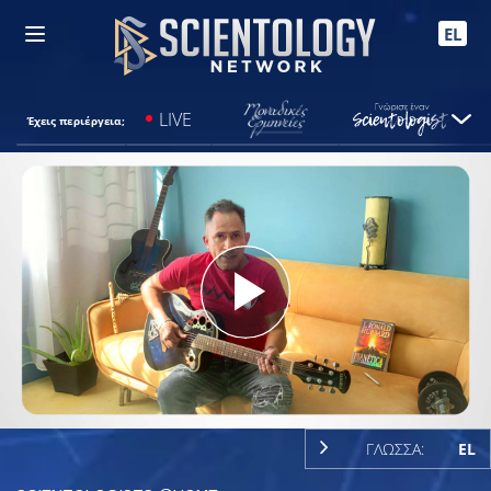
EL
LIVE
Έχεις περιέργεια;
Play
Video
ΓΛΩΣΣΑ:
EL