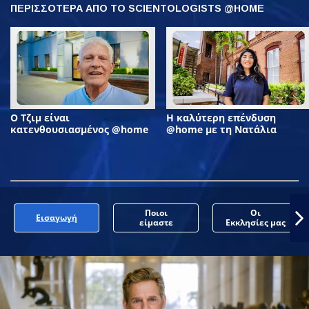
ΠΕΡΙΣΣΟΤΕΡΑ ΑΠΟ ΤΟ SCIENTOLOGISTS @HOME
Ο Τζιμ είναι
Η καλύτερη επένδυση
κατενθουσιασμένος @home
@home με τη Νατάλια
Ποιοι
Οι
Εισαγωγή
είμαστε
Εκκλησίες μας