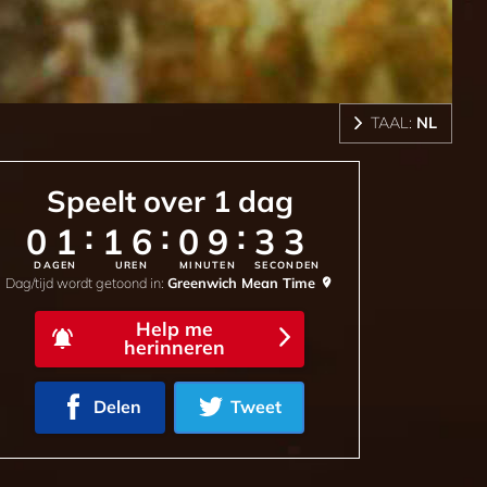
TAAL:
NL
Speelt over
1
dag
:
:
:
01
16
09
30
DAGEN
UREN
MINUTEN
SECONDEN
Dag/tijd wordt getoond in:
Greenwich Mean Time
Help me
herinneren
Delen
Tweet