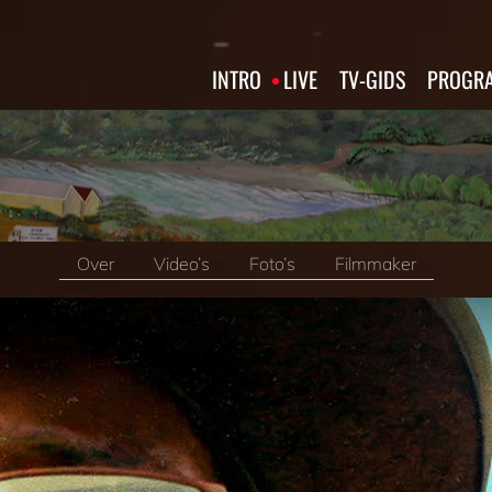
INTRO
LIVE
TV‑GIDS
PROGRA
Over
Video’s
Foto’s
Filmmaker