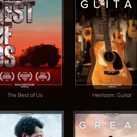
The Best of Us
Heirloom: Guitar