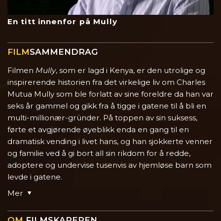
En titt innenfor på Mully
FILM
SAMMENDRAG
Filmen
Mully
, som er lagd i Kenya, er den utrolige og
inspirerende historien fra det virkelige liv om Charles
Mutua Mully som ble forlatt av sine foreldre da han var
seks år gammel og gikk fra å tigge i gatene til å bli en
multi-millionær-gründer. På toppen av sin suksess,
førte et avgjørende øyeblikk enda en gang til en
dramatisk vending i livet hans, og han sjokkerte venner
og familie ved å gi bort all sin rikdom for å redde,
adoptere og undervise tusenvis av hjemløse barn som
levde i gatene.
Mer
OM
FILMSKAPEREN