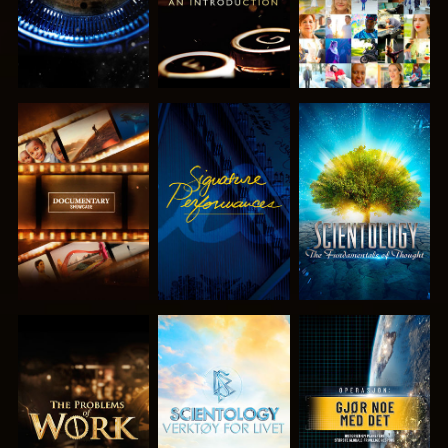
UTFORSK
SE
UTFORSK
SERIEN
SERIEN
UTFORSK
UTFORSK
SE
SERIEN
SERIEN