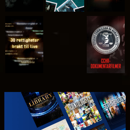
SE
SE
SE
SE
UTFORSK
SERIEN