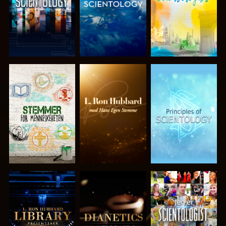
UTFORSK
UTFORSK
UTFORSK
SERIEN
SERIEN
SERIEN
UTFORSK
UTFORSK
SE
SERIEN
SERIEN