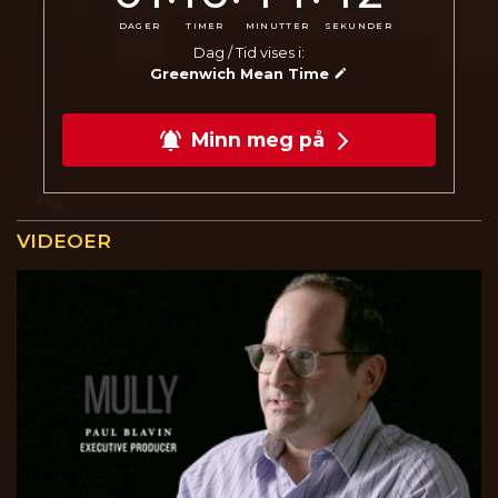
DAGER
TIMER
MINUTTER
SEKUNDER
Dag / Tid vises i:
Greenwich Mean Time
Minn meg på
VIDEOER