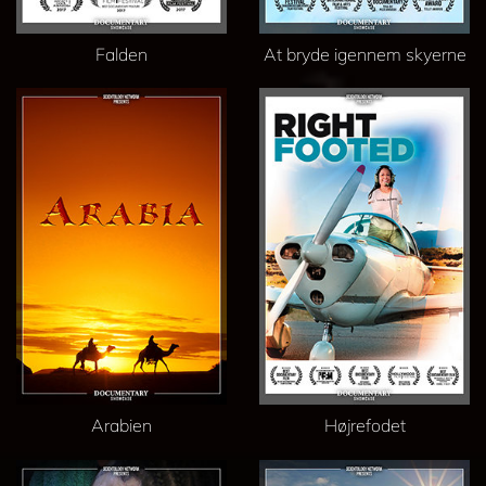
Falden
At bryde igennem skyerne
Arabien
Højrefodet