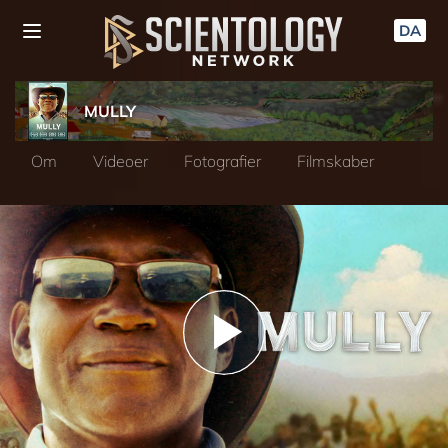
DA
MULLY
Om
Videoer
Fotografier
Filmskaber
Play
Video