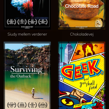
Siudy mellem verdener
Chokoladevej