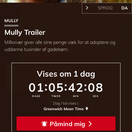
SPROG:
DA
MULLY
Mully Trailer
Millionær giver alle sine penge væk for at adoptere og
uddanne tusinder af gadebørn.
Vises om
1
dag
:
:
:
01
05
42
05
DAGE
TIMER
MIN
SEK
Dag / tid vises i:
Greenwich Mean Time
Påmind mig