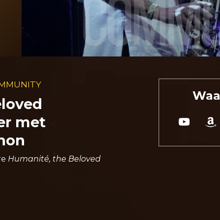
OMMUNITY
Waar
eloved
er met
anon
re
Humanité, the Beloved