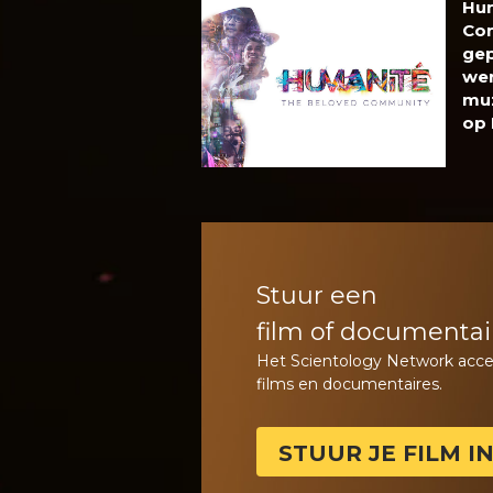
Hum
Com
gep
wer
muz
op
Stuur een
film of documentai
Het Scientology Network acce
films en documentaires.
STUUR JE FILM I